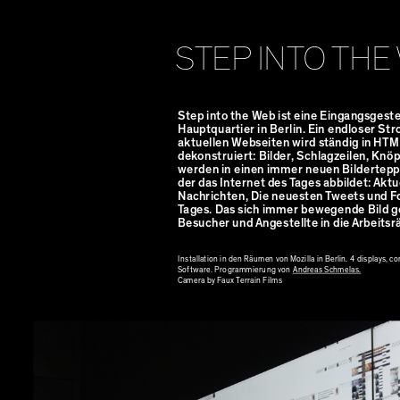
STEP INTO THE
Step into the Web ist eine Eingangsgeste
Hauptquartier in Berlin. Ein endloser St
aktuellen Webseiten wird ständig in HT
dekonstruiert: Bilder, Schlagzeilen, Knöp
werden in einen immer neuen Bildertepp
der das Internet des Tages abbildet: Aktu
Nachrichten, Die neuesten Tweets und F
Tages. Das sich immer bewegende Bild ge
Besucher und Angestellte in die Arbeits
Installation in den Räumen von Mozilla in Berlin. 4 displays, 
Software. Programmierung von
Andreas Schmelas.
Camera by Faux Terrain Films