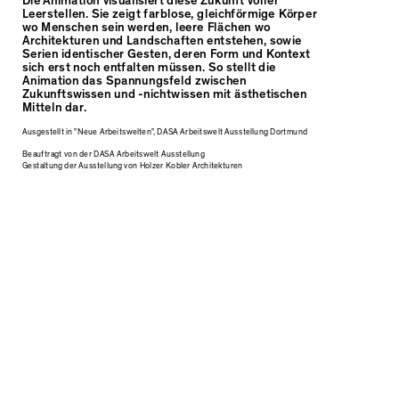
Die Animation visualisiert diese Zukunft voller
Leerstellen. Sie zeigt farblose, gleichförmige Körper
wo Menschen sein werden, leere Flächen wo
Architekturen und Landschaften entstehen, sowie
Serien identischer Gesten, deren Form und Kontext
sich erst noch entfalten müssen. So stellt die
Animation das Spannungsfeld zwischen
Zukunftswissen und -nichtwissen mit ästhetischen
Mitteln dar.
Ausgestellt in "Neue Arbeitswelten", DASA Arbeitswelt Ausstellung Dortmund
Beauftragt von der DASA Arbeitswelt Ausstellung
Gestaltung der Ausstellung von Holzer Kobler Architekturen